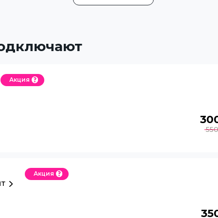
подключают
Акция
30
55
Акция
ит
35