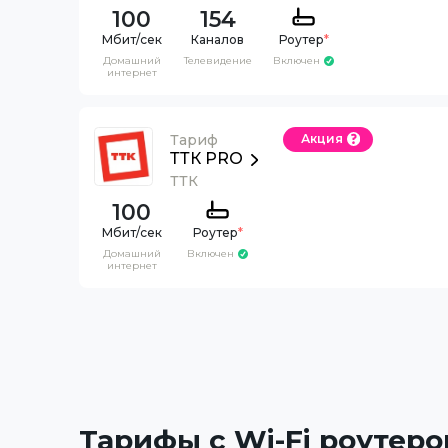
100
154
Каналов
Роутер
*
Домашний
Телевидение
Включен
интернет
Тариф
Акция
ТТК PRO
ТТК
100
Роутер
*
Домашний
Включен
интернет
Тарифы с Wi-Fi роутеро