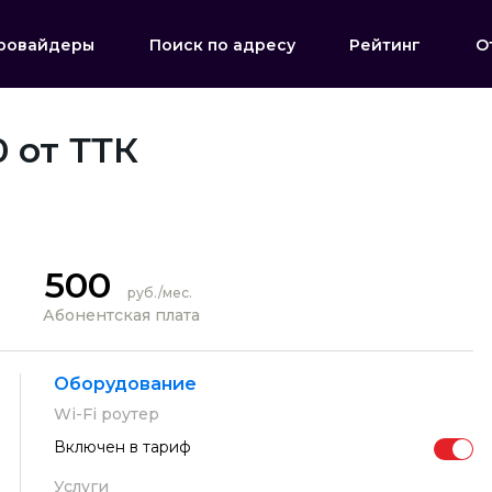
ровайдеры
Поиск по адресу
Рейтинг
О
 от ТТК
500
руб./мес.
Абонентская плата
Оборудование
Wi-Fi роутер
Включен в тариф
Услуги