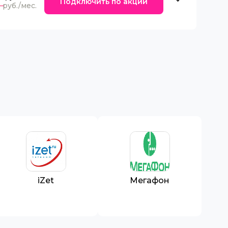
Подключить по акции
0
iZet
Мегафон