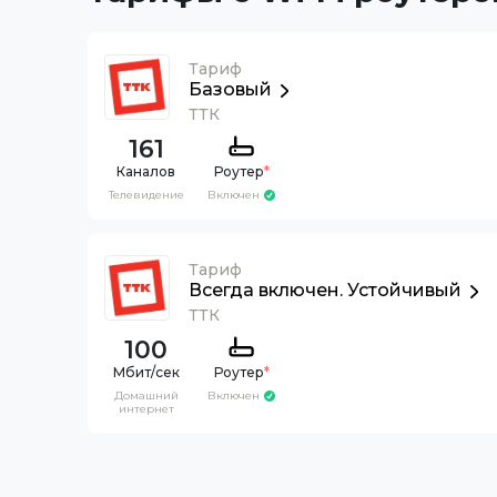
Тариф
Базовый
ТТК
161
Каналов
Роутер
*
Телевидение
Включен
Тариф
Всегда включен. Устойчивый
ТТК
100
Роутер
*
Домашний
Включен
интернет