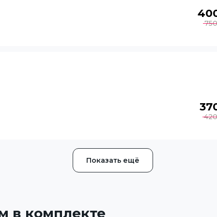
40
75
37
42
Показать ещё
м в комплекте