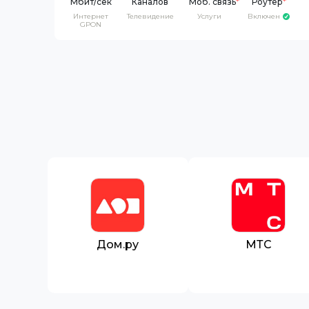
Каналов
Моб. связь
*
Роутер
*
Интернет
Телевидение
Услуги
Включен
GPON
Дом.ру
МТС