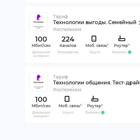
Тариф
Технологии выгоды. Семейный
Ростелеком
100
224
Каналов
Моб. связь
*
Роутер
*
Домашний
Телевидение
Услуги
Включен
интернет
Тариф
Технологии общения. Тест-драй
Ростелеком
100
Моб. связь
*
Роутер
*
Домашний
Услуги
Включен
интернет