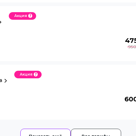
Акция
47
95
Акция
в
60