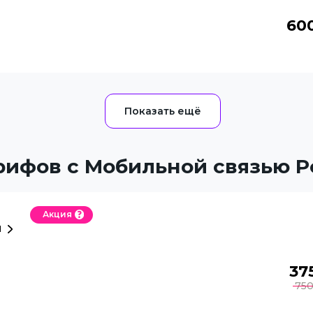
60
рифов с Мобильной связью 
Акция
й
37
75