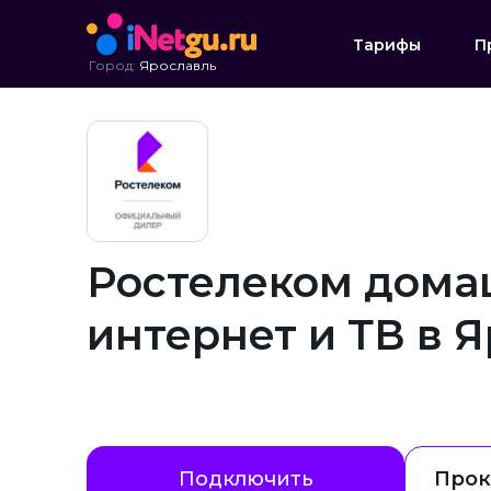
Тарифы
П
Город:
Ярославль
Ростелеком дом
интернет и ТВ в 
Подключить
Прок