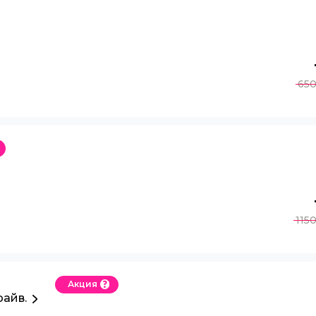
65
115
Акция
райв.