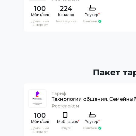
100
224
Каналов
Роутер
*
Домашний
Телевидение
Включен
интернет
Пакет та
Тариф
Технологии общения. Семейны
Ростелеком
100
Моб. связь
*
Роутер
*
Домашний
Услуги
Включен
интернет