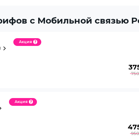
рифов с Мобильной связью 
Акция
й
37
75
Акция
47
95