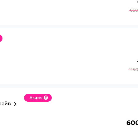
65
115
Акция
райв.
60