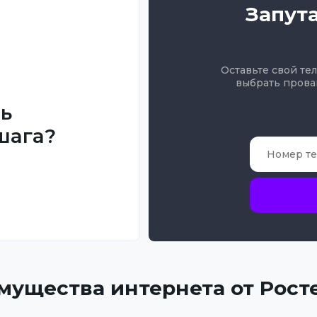
Запут
Оставьте свой те
выбрать прова
ть
шага?
мущества интернета от Рост