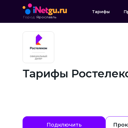
Тарифы
П
Город:
Ярославль
Тарифы Ростелек
Подключить
Прок