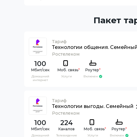
Пакет та
Тариф
Технологии общения. Семейны
Ростелеком
100
Моб. связь
*
Роутер
*
Домашний
Услуги
Включен
интернет
Тариф
Технологии выгоды. Семейный
Ростелеком
100
224
Каналов
Моб. связь
*
Роутер
*
Домашний
Телевидение
Услуги
Включен