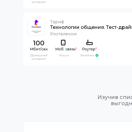
интернет
Тариф
Технологии общения. Тест-драй
Ростелеком
100
Моб. связь
*
Роутер
*
Домашний
Услуги
Включен
интернет
Изучив спи
выгодн