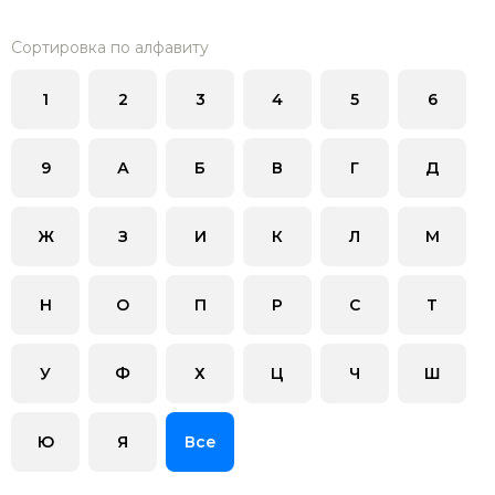
Сортировка по алфавиту
1
2
3
4
5
6
9
А
Б
В
Г
Д
Ж
З
И
К
Л
М
Н
О
П
Р
С
Т
У
Ф
Х
Ц
Ч
Ш
Ю
Я
Все