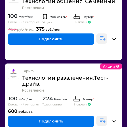
Технологии общения. Семейный
Ростелеком
100
Моб. связь
*
Роутер
*
Домашний интернет
Включен
Услуги
375
750
Подключить
Акция
Тариф
Технологии развлечения.Тест-
драйв.
Ростелеком
100
224
Каналов
Роутер
*
Домашний интернет
Телевидение
Включен
600
Подключить