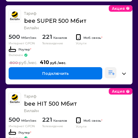
Акция
Тариф
bee SUPER 500 Мбит
Билайн
500
221
Каналов
Моб. связь
*
Интернет GPON
Телевидение
Услуги
Роутер
*
Включен
410
800
Подключить
Акция
Тариф
bee HIT 500 Мбит
Билайн
500
221
Каналов
Моб. связь
*
Интернет GPON
Телевидение
Услуги
Роутер
*