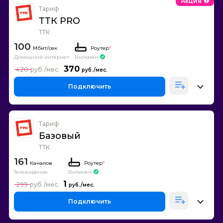
Акция
Тариф
ТТК PRO
ТТК
100
Роутер
*
Домашний интернет
Включен
370
420
Подключить
Тариф
Базовый
ТТК
161
Каналов
Роутер
*
Телевидение
Включен
1
299
Подключить