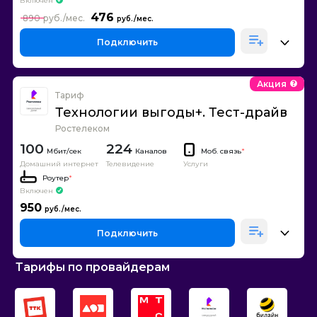
Включен
476
890
Подключить
Акция
Тариф
Технологии выгоды+. Тест-драйв
Ростелеком
100
224
Каналов
Моб. связь
*
Домашний интернет
Телевидение
Услуги
Роутер
*
Включен
950
Подключить
Тарифы по провайдерам