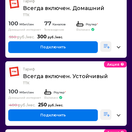
Тариф
Всегда включен. Домашний
ТТК
100
77
Каналов
Роутер
*
Домашний интернет
Телевидение
Включен
300
550
Подключить
Акция
Тариф
Всегда включен. Устойчивый
ТТК
100
Роутер
*
Домашний интернет
Включен
250
400
Подключить