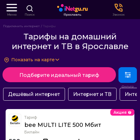
Меню
Поиск
Ярославль
Звонок
Подключить интернет
Тарифы
Тарифы на домашний
интернет и ТВ в Ярославле
Показать на карте
Подберите идеальный тариф
Дешёвый интернет
Интернет и ТВ
Интер
Акция
Тариф
bee MULTI LITE 500 Мбит
Билайн