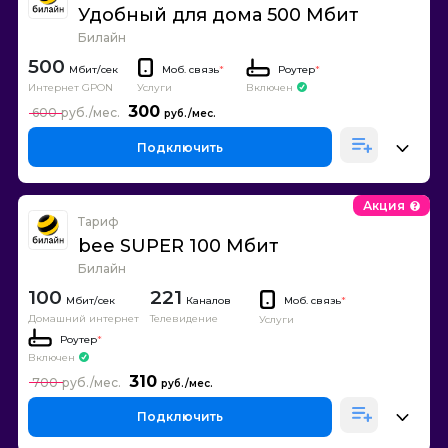
Удобный для дома 500 Мбит
Билайн
500
Моб. связь
*
Роутер
*
Интернет GPON
Включен
Услуги
300
600
Подключить
Акция
Тариф
bee SUPER 100 Мбит
Билайн
100
221
Каналов
Моб. связь
*
Домашний интернет
Телевидение
Услуги
Роутер
*
Включен
310
700
Подключить