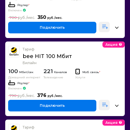
Роутер
*
Включен
350
700
Подключить
Акция
Тариф
bee HIT 100 Мбит
Билайн
100
221
Каналов
Моб. связь
*
Домашний интернет
Телевидение
Услуги
Роутер
*
Включен
376
790
Подключить
Акция
Тариф