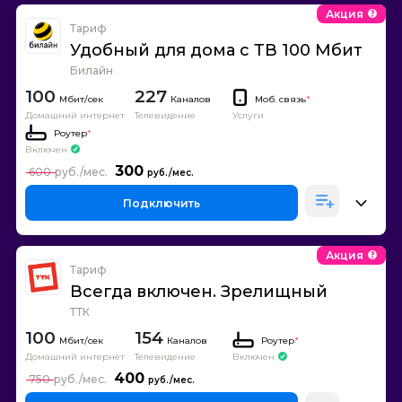
Акция
Тариф
Удобный для дома с ТВ 100 Мбит
Билайн
100
227
Каналов
Моб. связь
*
Домашний интернет
Телевидение
Услуги
Роутер
*
Включен
300
600
Подключить
Акция
Тариф
Всегда включен. Зрелищный
ТТК
100
154
Каналов
Роутер
*
Домашний интернет
Телевидение
Включен
400
750