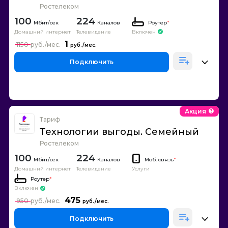
Ростелеком
100
224
Каналов
Роутер
*
Домашний интернет
Телевидение
Включен
1
1150
Подключить
Акция
Тариф
Технологии выгоды. Семейный
Ростелеком
100
224
Каналов
Моб. связь
*
Домашний интернет
Телевидение
Услуги
Роутер
*
Включен
475
950
Подключить