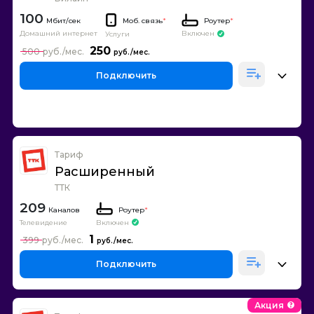
100
Моб. связь
*
Роутер
*
Домашний интернет
Включен
Услуги
250
500
Подключить
Тариф
Расширенный
ТТК
209
Каналов
Роутер
*
Телевидение
Включен
1
399
Подключить
Акция