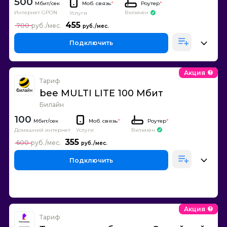
500
Моб. связь
*
Роутер
*
Интернет GPON
Включен
Услуги
455
700
Подключить
Акция
Тариф
bee MULTI LITE 100 Мбит
Билайн
100
Моб. связь
*
Роутер
*
Домашний интернет
Включен
Услуги
355
600
Подключить
Акция
Тариф