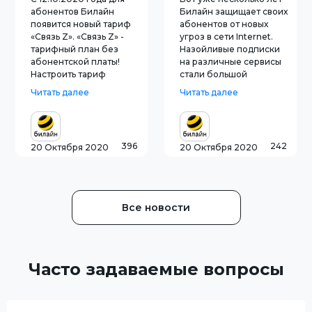
Билайн в
абонентов Билайн
Билайн защищает своих
Ярославле
появится новый тариф
абонентов от новых
«Связь Z». «Связь Z» -
угроз в сети Internet.
тарифный план без
Назойливые подписки
абонентской платы!
на различные сервисы
Настроить тариф
стали большой
каждый абонент сможет
проблемой. Большое
Читать далее
Читать далее
так, как удобно именно
число имеющихся
ему. При подключении
сервисов на
пользователи получат 1
оправдывают свое
ГБ интернета в подарок,
описание, и вместо
396
242
20 Октября 2020
20 Октября 2020
а также SMS и звонки на
заявленного контента
все номера по России по
предоставляют
2 р
клиентам ненужную
информацию: трейлеры
вм
Все новости
Часто задаваемые вопросы