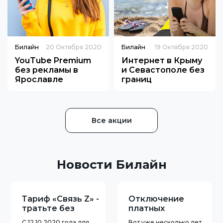
Билайн
20 Октября 2020
Билайн
19 Октября 2020
YouTube Premium
Интернет в Крыму
без рекламы в
и Севастополе без
Ярославле
границ
Все акции
Новости Билайн
Тариф «Связь Z» -
Отключение
тратьте без
платных
остатка!
подписок от
С 12.10.2020 года для
Вот уже несколько лет