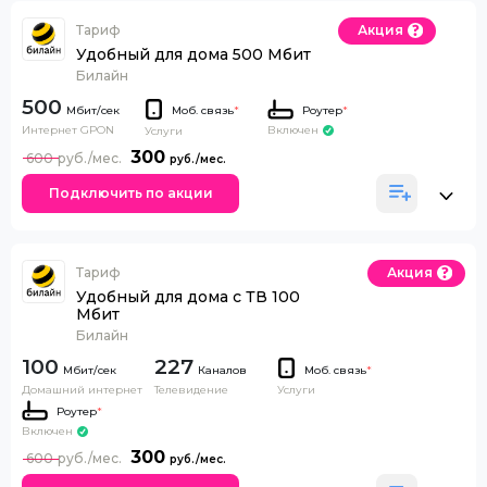
Тариф
Акция
Удобный для дома 500 Мбит
Билайн
500
Моб. связь
*
Роутер
*
Интернет GPON
Включен
Услуги
300
600
Подключить по акции
Тариф
Акция
Удобный для дома с ТВ 100
Мбит
Билайн
100
227
Каналов
Моб. связь
*
Домашний интернет
Телевидение
Услуги
Роутер
*
Включен
300
600