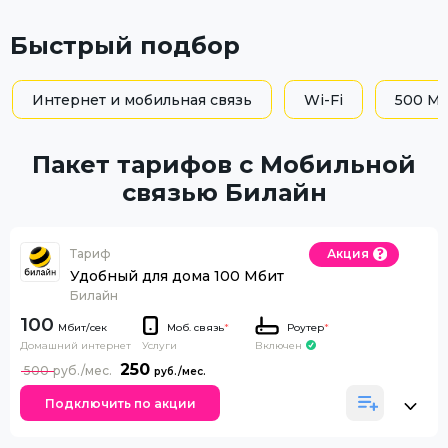
Быстрый подбор
Интернет и мобильная связь
Wi-Fi
500 Мб
Пакет тарифов с Мобильной
связью Билайн
Тариф
Акция
Удобный для дома 100 Мбит
Билайн
100
Моб. связь
*
Роутер
*
Домашний интернет
Включен
Услуги
250
500
Подключить по акции