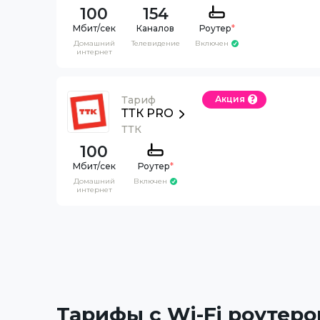
100
154
Каналов
Роутер
*
Домашний
Телевидение
Включен
интернет
Тариф
Акция
ТТК PRO
ТТК
100
Роутер
*
Домашний
Включен
интернет
Тарифы с Wi-Fi роутеро