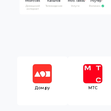
Каналов
Моб. связь
*
Роутер
*
Домашний
Телевидение
Услуги
Включен
интернет
Дом.ру
МТС