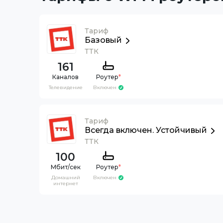
Тариф
Базовый
ТТК
161
Каналов
Роутер
*
Телевидение
Включен
Тариф
Всегда включен. Устойчивый
ТТК
100
Роутер
*
Домашний
Включен
интернет