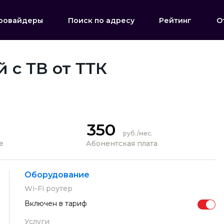
ровайдеры
Поиск по адресу
Рейтинг
О
 с ТВ от ТТК
350
руб./мес.
е
Абонентская плата
Оборудование
Wi-Fi роутер
Включен в тариф
Услуги