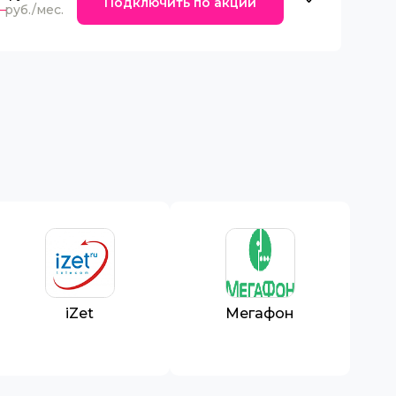
Подключить по акции
0
iZet
Мегафон