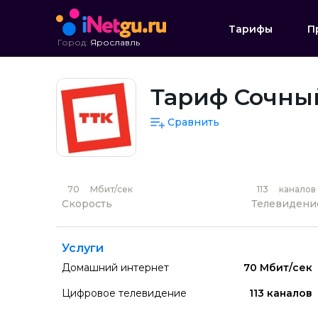
Тарифы
П
Город:
Ярославль
Тариф Сочный
Сравнить
70
Мбит/сек
113
каналов
Скорость
Телевидени
Услуги
Домашний интернет
70 Мбит/сек
Цифровое телевидение
113 каналов