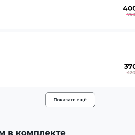
40
75
37
42
Показать ещё
м в комплекте