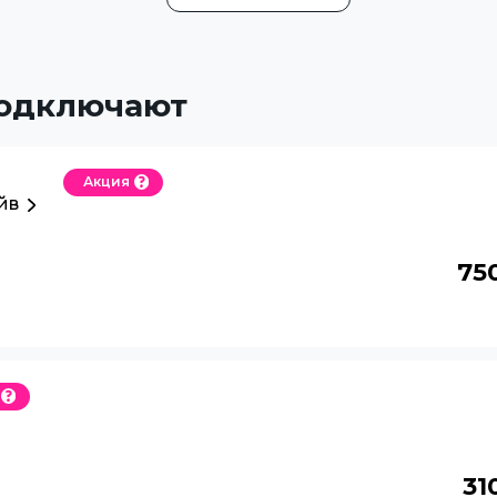
подключают
Акция
йв
75
31