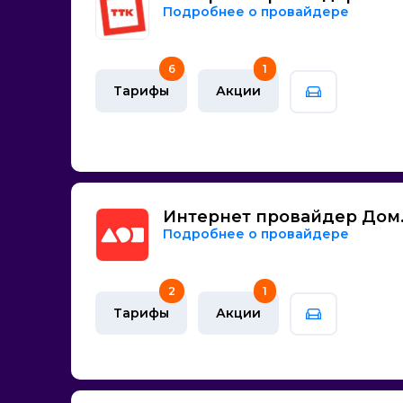
МТС
Домашний 
Подробнее о провайдере
Ростелеком
Тарифы с м
Билайн
6
1
iZet
Тарифы
Акции
Атекс Плюс
Волна Сервис
Глобальные ТелеСистемы
Заволга.Нет
Лан Системс
Интернет провайдер Дом
ЛайвКомм
Подробнее о провайдере
Мегафон
Нетис Телеком
2
1
ТК Центр
Тарифы
Акции
Ярнет
Мегафон