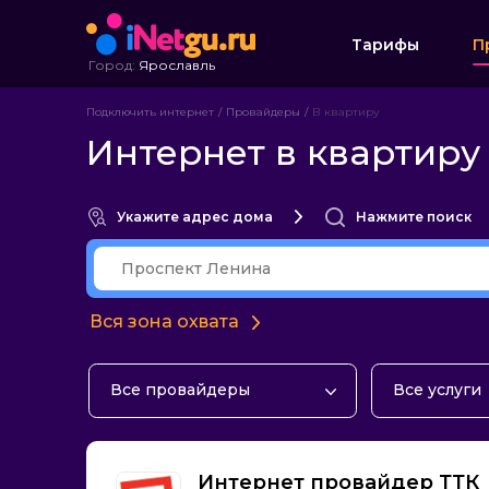
Тарифы
П
Город:
Ярославль
Подключить интернет
Провайдеры
В квартиру
Интернет в квартиру
Укажите адрес дома
Нажмите поиск
Вся зона охвата
Все провайдеры
Все услуги
ТТК
Домашний 
Дом.ру
Телевиден
Интернет провайдер ТТК