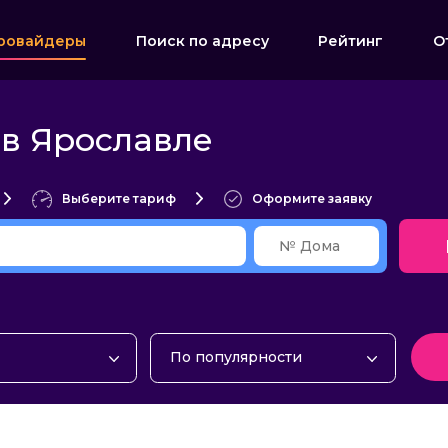
ровайдеры
Поиск по адресу
Рейтинг
О
 в Ярославле
Выберите тариф
Оформите заявку
По популярности
интернет
По популярности
ие
По алфавиту