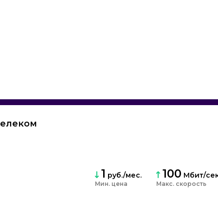
телеком
1
100
руб./мес.
Мбит/се
Мин. цена
скорость