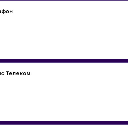
афон
ис Телеком