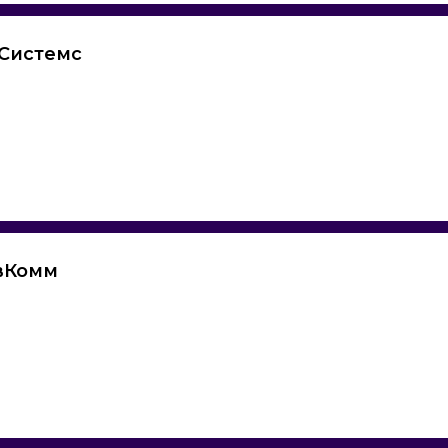
 Системс
вКомм