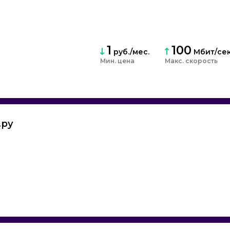
интернет и ТВ
По рейтингу
об. связью
По цене
По скорости
По количеству тарифов
1
100
руб./мес.
Мбит/се
По количеству отзывов
Мин. цена
скорость
По количеству акций
.ру